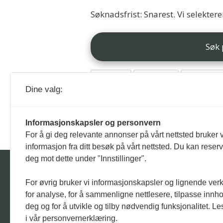
Søknadsfrist: Snarest. Vi selekter
Søk 
STILLING
DRAMMEN
VIEW GRO
Dine valg:
Informasjonskapsler og personvern
For å gi deg relevante annonser på vårt nettsted bruker v
informasjon fra ditt besøk på vårt nettsted. Du kan reser
deg mot dette under "Innstillinger".
For øvrig bruker vi informasjonskapsler og lignende ver
D
for analyse, for å sammenligne nettlesere, tilpasse innhol
E
deg og for å utvikle og tilby nødvendig funksjonalitet. L
i vår personvernerklæring.
Om Økonomi24