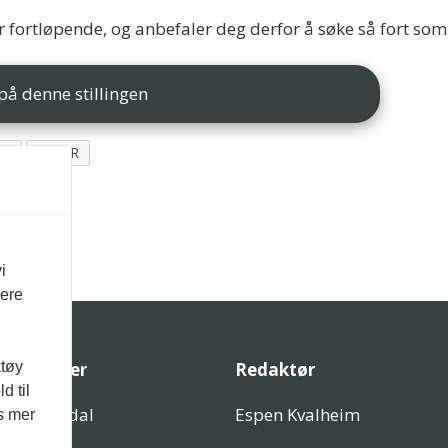
er fortløpende, og anbefaler deg derfor å søke så fort som
på denne stillingen
UP
ASKER
i
vere
ktøy
aglig leder
Redaktør
d til
inar Ravndal
Espen Kvalheim
es mer