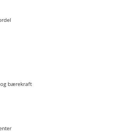
ordel
g og bærekraft
enter