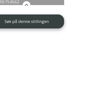
795754562
Søk på denne stillingen