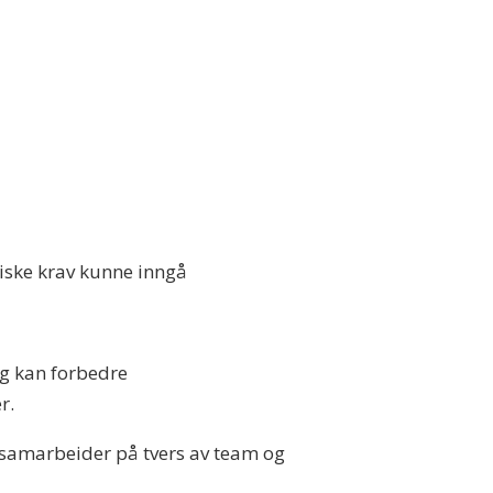
riske krav kunne inngå
ng kan forbedre
r.
g samarbeider på tvers av team og