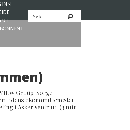
 INN
SIDE
Søk
 UT
ABONNENT
ammen)
os VIEW Group Norge
emtidens økonomitjenester.
deling i Asker sentrum (3 min