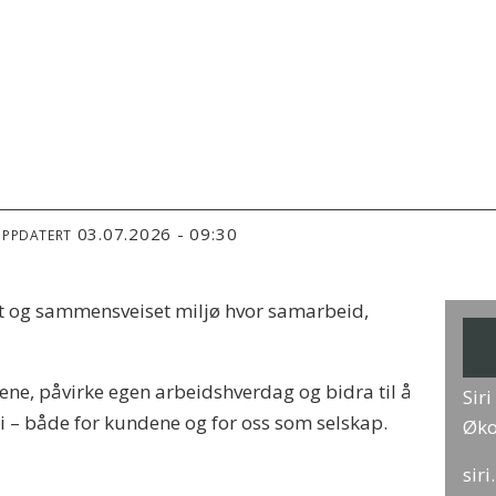
03.07.2026 - 09:30
OPPDATERT
nt og sammensveiset miljø hvor samarbeid,
ene, påvirke egen arbeidshverdag og bidra til å
Sir
i – både for kundene og for oss som selskap.
Øko
sir