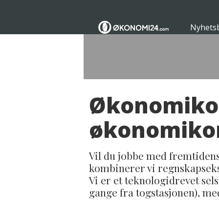
Nyhets
Økonomikon
økonomikon
Vil du jobbe med fremtidens
kombinerer vi regnskapseks
Vi er et teknologidrevet sel
gange fra togstasjonen), m