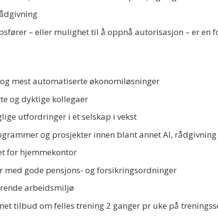
rådgivning
fører – eller mulighet til å oppnå autorisasjon – er en f
og mest automatiserte økonomiløsninger
te og dyktige kollegaer
ige utfordringer i et selskap i vekst
programmer og prosjekter innen blant annet AI, rådgivnin
het for hjemmekontor
r med gode pensjons- og forsikringsordninger
derende arbeidsmiljø
nnet tilbud om felles trening 2 ganger pr uke på treningss