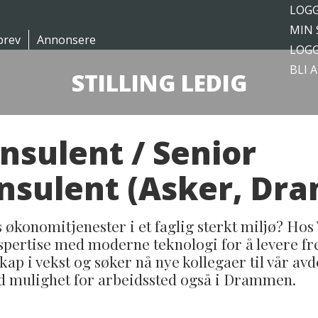
LOGG
MIN 
brev
Annonsere
LOGG
BLI 
STILLING LEDIG
sulent / Senior
sulent (Asker, Dr
 økonomitjenester i et faglig sterkt miljø? H
pertise med moderne teknologi for å levere fr
skap i vekst og søker nå nye kollegaer til vår av
ed mulighet for arbeidssted også i Drammen.