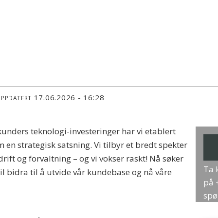
17.06.2026 - 16:28
OPPDATERT
unders teknologi-investeringer har vi etablert
en strategisk satsning. Vi tilbyr et bredt spekter
drift og forvaltning – og vi vokser raskt! Nå søker
Ta 
il bidra til å utvide vår kundebase og nå våre
på 
spør