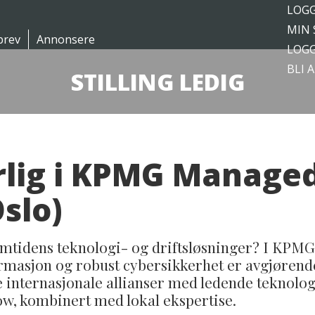
LOGG
MIN 
brev
Annonsere
LOGG
BLI 
STILLING LEDIG
rlig i KPMG Managed
slo)
tidens teknologi- og driftsløsninger? I KPMG ve
formasjon og robust cybersikkerhet er avgjøre
ke internasjonale allianser med ledende teknolo
ow, kombinert med lokal ekspertise.