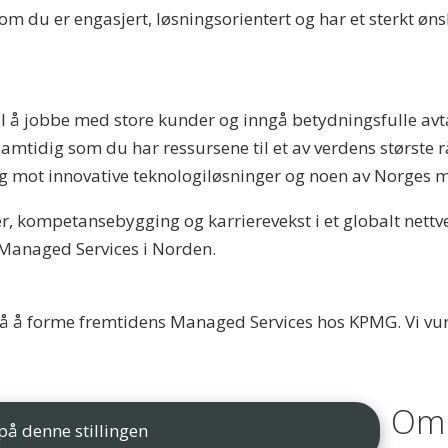
rsom du er engasjert, løsningsorientert og har et sterkt ø
il å jobbe med store kunder og inngå betydningsfulle avta
mtidig som du har ressursene til et av verdens største r
g mot innovative teknologiløsninger og noen av Norges 
er, kompetansebygging og karrierevekst i et globalt nett
Managed Services i Norden.
å å forme fremtidens Managed Services hos KPMG. Vi vur
Om 
på denne stillingen