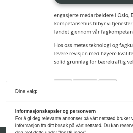
engasjerte medarbeidere i Oslo, 
kompetansehus tilbyr vi tjenester 
landet gjennom vår fagkompetanse
Hos oss møtes teknologi og fagkun
levere revisjon med høyere kvalit
solid grunnlag for bærekraftig ve
KPMG
STILLING
OSLO
Dine valg:
Informasjonskapsler og personvern
For å gi deg relevante annonser på vårt nettsted bruker v
informasjon fra ditt besøk på vårt nettsted. Du kan reser
deg mot dette under "Innstillinger".