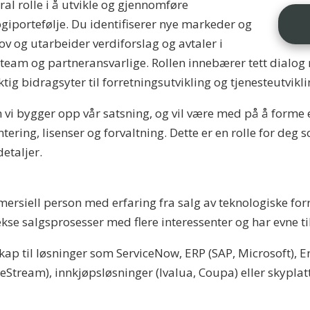
al rolle i å utvikle og gjennomføre
giportefølje. Du identifiserer nye markeder og
ov og utarbeider verdiforslag og avtaler i
eam og partneransvarlige. Rollen innebærer tett dialog
tig bidragsyter til forretningsutvikling og tjenesteutviklin
n vi bygger opp vår satsning, og vil være med på å form
ring, lisenser og forvaltning. Dette er en rolle for deg 
etaljer.
mersiell person med erfaring fra salg av teknologiske forr
e salgsprosesser med flere interessenter og har evne til 
kap til løsninger som ServiceNow, ERP (SAP, Microsoft), 
Stream), innkjøpsløsninger (Ivalua, Coupa) eller skypla