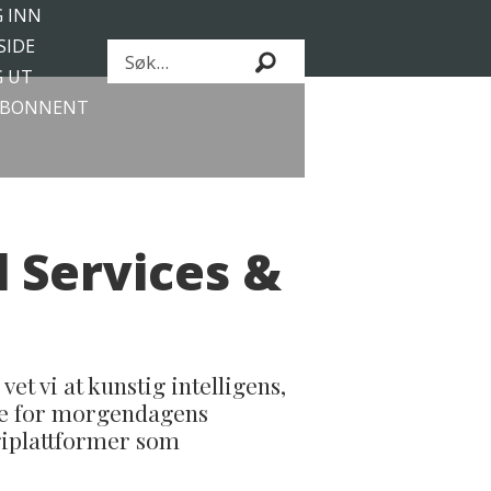
 INN
SIDE
Søk
 UT
ABONNENT
 Services &
t vi at kunstig intelligens,
nde for morgendagens
giplattformer som