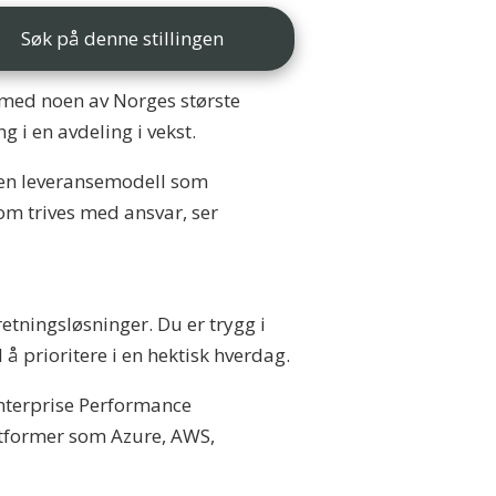
Søk på denne stillingen
 med noen av Norges største
g i en avdeling i vekst.
e en leveransemodell som
som trives med ansvar, ser
etningsløsninger. Du er trygg i
å prioritere i en hektisk hverdag.
Enterprise Performance
ttformer som Azure, AWS,