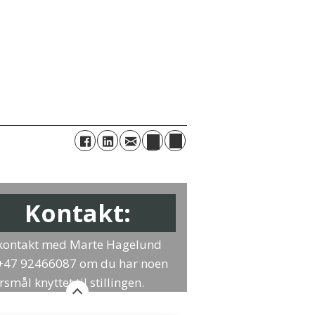
Kontakt:
kontakt med Marte Hagelund
+47 92466087 om du har noen
smål knyttet til stillingen.